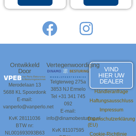
Ontwikkeld
Vertegenwoordiging
VIND
Door
HIER UW
DEALER
Telgterweg 275a
Merodelaan 13
3853 NJ Ermelo
Händleranfrage
5688 KL Spoordonk
Tel +31 341 745
E-mail:
Haftungsausschluss
092
vanperlo@vanperlo.net
Impressum
E-mail:
KvK 28111036
info@dinamobesturing.nl
Datenschutzerklärung
(EU)
BTW nr:
KvK 81107595
NL001693093B63
Cookie-Richtlinie